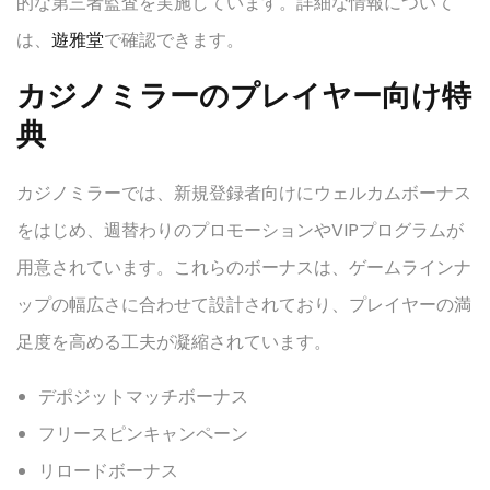
的な第三者監査を実施しています。詳細な情報について
は、
遊雅堂
で確認できます。
カジノミラーのプレイヤー向け特
典
カジノミラーでは、新規登録者向けにウェルカムボーナス
をはじめ、週替わりのプロモーションやVIPプログラムが
用意されています。これらのボーナスは、ゲームラインナ
ップの幅広さに合わせて設計されており、プレイヤーの満
足度を高める工夫が凝縮されています。
デポジットマッチボーナス
フリースピンキャンペーン
リロードボーナス