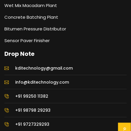
Wet Mix Macadam Plant
Concrete Batching Plant
Bitumen Pressure Distributor
Sensor Paver Finisher
Drop Note
kditechnology@gmail.com
info@kditechnology.com
+91 99250 11382
+91 98798 29293
+91 9727329293