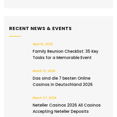
RECENT NEWS & EVENTS
April 16, 2026
Family Reunion Checklist: 35 Key
Tasks for a Memorable Event
March 31, 2026
Das sind die 7 besten Online
Casinos in Deutschland 2026
March 27, 2026
Neteller Casinos 2026 All Casinos
Accepting Neteller Deposits