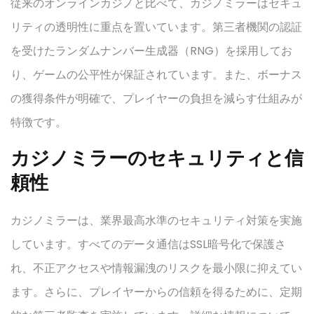
従来のオンラインカジノと比べて、カジノミラーはセキュ
リティの透明性に重点を置いています。第三者機関の認証
を受けたランダムナンバー生成器（RNG）を採用してお
り、ゲームの公平性が保証されています。また、ボーナス
の獲得条件が明確で、プレイヤーの負担を減らす仕組みが
特徴です。
カジノミラーのセキュリティと信
頼性
カジノミラーは、業界最高水準のセキュリティ対策を実施
しています。すべてのデータ通信はSSL暗号化で保護さ
れ、不正アクセスや情報漏洩のリスクを最小限に抑えてい
ます。さらに、プレイヤーからの信頼を得るために、定期