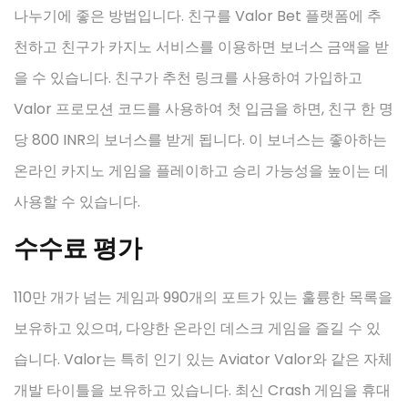
나누기에 좋은 방법입니다. 친구를 Valor Bet 플랫폼에 추
천하고 친구가 카지노 서비스를 이용하면 보너스 금액을 받
을 수 있습니다.
친구가 추천 링크를 사용하여 가입하고
Valor 프로모션 코드를 사용하여 첫 입금을 하면, 친구 한 명
당 800 INR의 보너스를 받게 됩니다. 이 보너스는 좋아하는
온라인 카지노 게임을 플레이하고 승리 가능성을 높이는 데
사용할 수 있습니다.
수수료 평가
110만 개가 넘는 게임과 990개의 포트가 있는 훌륭한 목록을
보유하고 있으며, 다양한 온라인 데스크 게임을 즐길 수 있
습니다. Valor는 특히 인기 있는 Aviator Valor와 같은 자체
개발 타이틀을 보유하고 있습니다. 최신 Crash 게임을 휴대