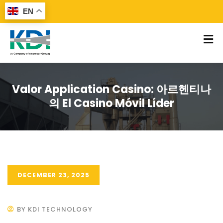
EN
Valor Application Casino: 아르헨티나
의 El Casino Móvil Líder
DECEMBER 23, 2025
BY KDI TECHNOLOGY