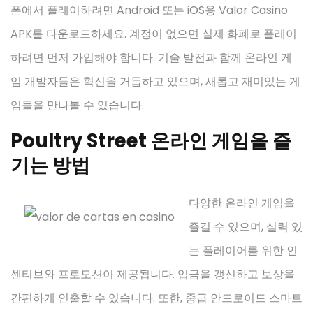
폰에서 플레이하려면 Android 또는 iOS용 Valor Casino
APK를 다운로드하세요. 계정이 없으면 실제 화폐로 플레이
하려면 먼저 가입해야 합니다. 기술 발전과 함께 온라인 게
임 개발자들은 혁신을 거듭하고 있으며, 새롭고 재미있는 게
임들을 만나볼 수 있습니다.
Poultry Street 온라인 게임을 즐
기는 방법
다양한 온라인 게임을
즐길 수 있으며, 실력 있
는 플레이어를 위한 인
센티브와 프로모션이 제공됩니다. 입금을 갱신하고 보상을
간편하게 인출할 수 있습니다. 또한, 중급 안드로이드 스마트