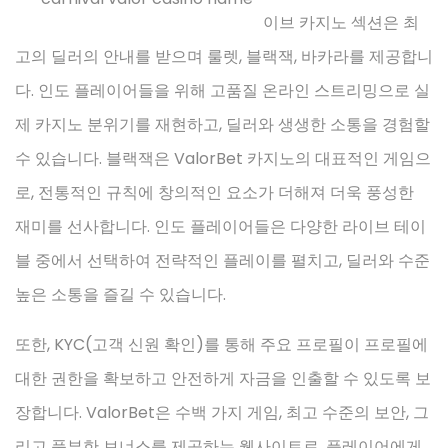
이브 카지노 섹션은 최
고의 딜러의 안내를 받으며 룰렛, 블랙잭, 바카라를 제공합니
다. 인도 플레이어들을 위해 고품질 온라인 스트리밍으로 실
제 카지노 분위기를 재현하고, 딜러와 생생한 소통을 경험할
수 있습니다. 블랙잭은 ValorBet 카지노의 대표적인 게임으
로, 전통적인 규칙에 창의적인 요소가 더해져 더욱 풍성한
재미를 선사합니다. 인도 플레이어들은 다양한 라이브 테이
블 중에서 선택하여 전략적인 플레이를 펼치고, 딜러와 수준
높은 소통을 즐길 수 있습니다.
또한, KYC(고객 신원 확인)를 통해 주요 프로필이 프로필에
대한 권한을 확보하고 안전하게 자금을 인출할 수 있도록 보
장합니다. ValorBet은 수백 가지 게임, 최고 수준의 보안, 그
리고 풍부한 보너스를 제공하는 웹사이트로, 플레이어에게