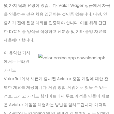
몇 가지 팁과 요령이 있습니다. Valor Wager 상금에서 자금
을 인출하는 것은 처음 입금하는 것만큼 쉽습니다. 다만, 인
출하기 전에 은행 계좌를 인증해야 합니다. 이를 위해 간단
한 KYC 인증 양식을 작성하고 신분증 및 기타 증빙 자료를
제출해야 합니다.
이 유익한 기사
에서는 온라인
카지노
ValorBet에서 새롭게 출시된 Aviator 충돌 게임에 대한 완
벽한 개요를 제공합니다. 게임 방법, 게임에서 찾을 수 있는
정보, 그리고 카지노 웹사이트에서 무료 계정을 만들어 새로
운 Aviator 게임을 체험하는 방법을 알려드립니다. 매력적
인 Aviator는 iGaming 앱 및 모바일 앱 분야의 선두 업체인