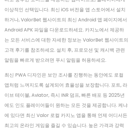
이상적인 선택입니다. 최신 iOS 버전을 앱 스토어에서 설치
하거나, ​​ValorBet 웹사이트의 최신 Android 앱 페이지에서
Android APK 파일을 다운로드하세요. 카지노에서 제공하
는 모든 서비스에 대한 자세한 정보는 ValorBet 웹사이트의
고객 후기를 참조하세요. 설치 후, 프로모션 및 캐시백 관련
알림을 빠르게 받으려면 푸시 알림을 허용하세요.
최신 PWA 디자인은 보안 조사를 진행하는 동안에도 로컬
앱처럼 느껴지도록 설계되어 효율성을 보장합니다. 포트, 라
이브 테이블, Aviator, 즉시 INR 덤프, 빠른 배포 등 2025년
에도 인도 플레이어들이 원하는 모든 것을 제공합니다. 케냐
에 있다면 최신 Valor 로컬 카지노 앱을 통해 언제 어디서든
최고의 온라인 게임을 즐길 수 있습니다. 높은 가격과 강력