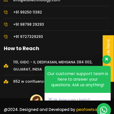
info@kditechnology.com
+91 99250 11382
+91 98798 29293
+91 9727329293
Scan QR Code here
Our customer support team is
How to Reach
here to answer your
questions. Ask us anything!
110, GIDC - II, DEDIYASAN, MEHSANA 384 002,
GUJARAT, INDIA
👋 Hi, how can I help?
652 w confluence Ave. Murray Utah 84123(USA)
@2024. Designed and Developed by
peafowlsoft Pvt