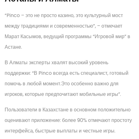
“Pinco – это не просто казино, это культурный мост
между традициями и современностью”, – отмечает
Марат Касымов, ведущий программы “Игровой мир” в
Астане.
В Алматы эксперты хвалят высокий уровень
поддержки: “В Pinco всегда есть специалист, готовый
помочь в любой момент.Это особенно важно для
игроков, которые предпочитают мобильные игры”.
Пользователи в Казахстане в основном положительно
оценивают приложение: более 90% отмечают простоту
интерфейса, быстрые выплаты и честные игры.