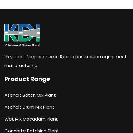
15 years of experience in Road construction equipment
manufacturing.
Product Range
Asphalt Batch Mix Plant
Asphalt Drum Mix Plant
Wet Mix Macadam Plant
Concrete Batching Plant