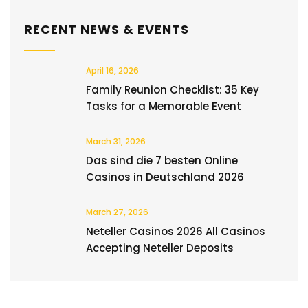
RECENT NEWS & EVENTS
April 16, 2026
Family Reunion Checklist: 35 Key
Tasks for a Memorable Event
March 31, 2026
Das sind die 7 besten Online
Casinos in Deutschland 2026
March 27, 2026
Neteller Casinos 2026 All Casinos
Accepting Neteller Deposits