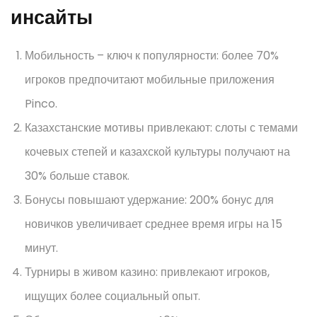
инсайты
Мобильность – ключ к популярности: более 70%
игроков предпочитают мобильные приложения
Pinco.
Казахстанские мотивы привлекают: слоты с темами
кочевых степей и казахской культуры получают на
30% больше ставок.
Бонусы повышают удержание: 200% бонус для
новичков увеличивает среднее время игры на 15
минут.
Турниры в живом казино: привлекают игроков,
ищущих более социальный опыт.