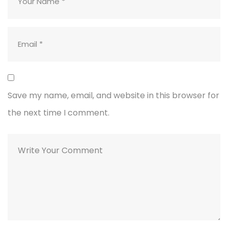
Save my name, email, and website in this browser for
the next time I comment.