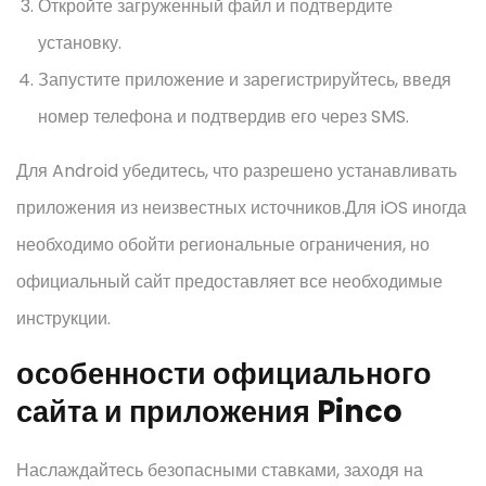
Откройте загруженный файл и подтвердите
установку.
Запустите приложение и зарегистрируйтесь, введя
номер телефона и подтвердив его через SMS.
Для Android убедитесь, что разрешено устанавливать
приложения из неизвестных источников.Для iOS иногда
необходимо обойти региональные ограничения, но
официальный сайт предоставляет все необходимые
инструкции.
особенности официального
сайта и приложения Pinco
Наслаждайтесь безопасными ставками, заходя на