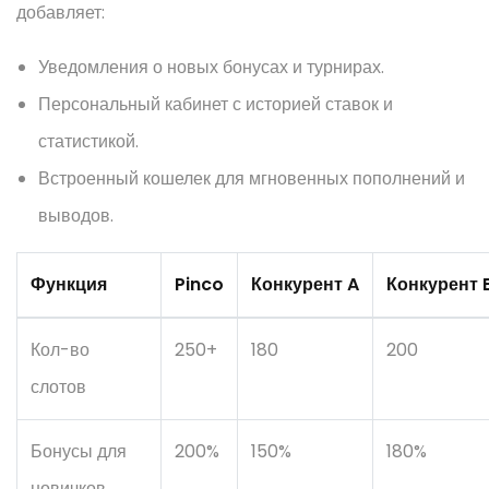
добавляет:
Уведомления о новых бонусах и турнирах.
Персональный кабинет с историей ставок и
статистикой.
Встроенный кошелек для мгновенных пополнений и
выводов.
Функция
Pinco
Конкурент A
Конкурент 
Кол-во
250+
180
200
слотов
Бонусы для
200%
150%
180%
новичков